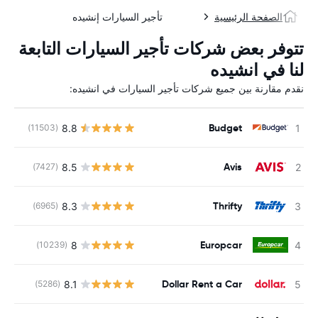
الصفحة الرئيسية
تأجير السيارات إنشيده
تتوفر بعض شركات تأجير السيارات التابعة
لنا في انشيده
نقدم مقارنة بين جميع شركات تأجير السيارات في انشيده:
Budget
8.8
(11503)
ل
Avis
8.5
(7427)
ل
Thrifty
8.3
(6965)
ل
Europcar
8
(10239)
ل
Dollar Rent a Car
8.1
(5286)
ل