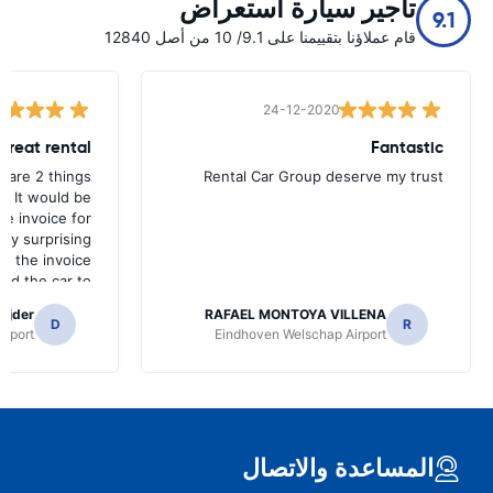
تأجير سيارة استعراض
9.1
قام عملاؤنا بتقييمنا على 9.1/ 10 من أصل 12840
24-12-2020
great rental
Fantastic
 are 2 things
Rental Car Group deserve my trust
. It would be
le invoice for
ally surprising
et the invoice
ed the car to
by the lady at
ajder
RAFAEL MONTOYA VILLENA
s dark the car
D
R
irport
Eindhoven Welschap Airport
row and after
nt to my email
s a problem to
sh light but it
o if anything
 overnight on
المساعدة والاتصال
basically held
ething I don't