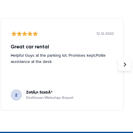
12-12-2020
Great car rental
Helpful Guys at the parking lot. Promises kept.Polite
assistance at the desk
ZoltÃ¡n SzabÃ³
Z
Eindhoven Welschap Airport