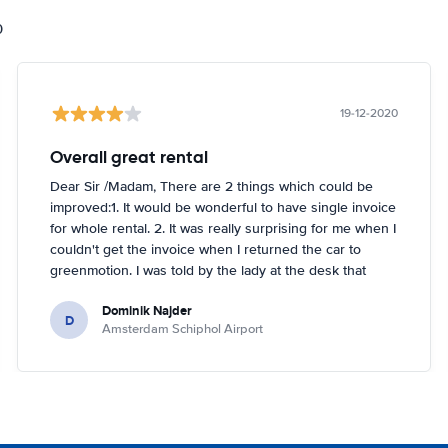
0
19-12-2020
Overall great rental
Dear Sir /Madam, There are 2 things which could be
improved:1. It would be wonderful to have single invoice
for whole rental. 2. It was really surprising for me when I
couldn't get the invoice when I returned the car to
greenmotion. I was told by the lady at the desk that
because it's dark the car will be checked tomorrow and
Dominik Najder
after that the invoice will be sent to my email address.
D
Amsterdam Schiphol Airport
I'm not sure if it's a problem to check the car with flash
light but it seemed impossible. So if anything happened
with the car overnight on the parking I would be
basically held responsible which is something I don't
like. I've been renting a lot (I'm in Hertz presidents
circle) but this is first time I had such problem. Other