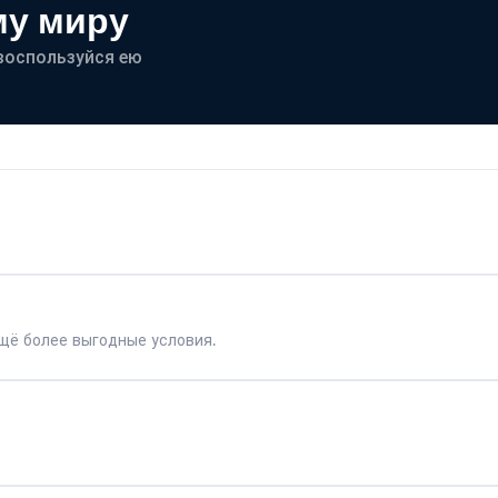
му миру
- воспользуйся ею
щё более выгодные условия.