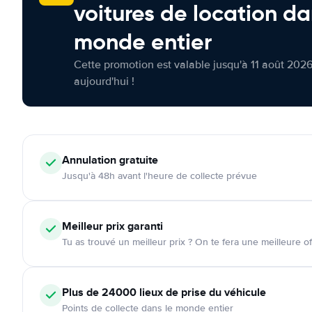
voitures de location da
monde entier
Cette promotion est valable jusqu'à 11 août 2026
aujourd'hui !
Annulation
gratuite
Jusqu'à 48h avant l'heure de collecte prévue
Meilleur prix garanti
Tu as trouvé un meilleur prix ? On te fera une meilleure of
Plus de 24000
lieux de prise du véhicule
Points de collecte dans le monde entier