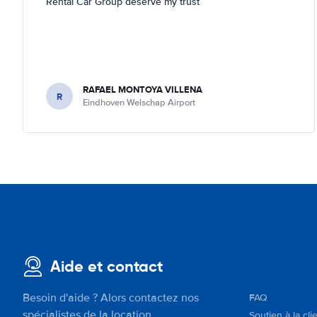
Rental Car Group deserve my trust
RAFAEL MONTOYA VILLENA
R
Eindhoven Welschap Airport
Aide et contact
Besoin d'aide ? Alors contactez nos
FAQ
spécialistes de la location.
Soutien à la cli