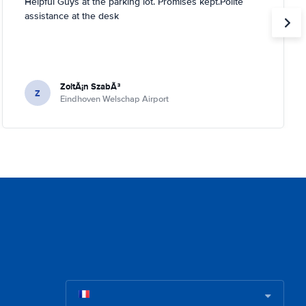
Helpful Guys at the parking lot. Promises kept.Polite
assistance at the desk
ZoltÃ¡n SzabÃ³
Z
Eindhoven Welschap Airport