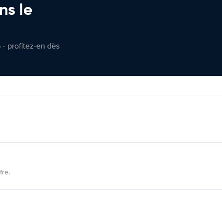
ns le
 - profitez-en dès
fre.