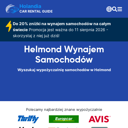
Holandia
CAR RENTAL GUIDE
Do 20% zniżki na wynajem samochodów na całym
świecie
Promocja jest ważna do 11 sierpnia 2026 -
skorzystaj z niej już dziś!
Helmond Wynajem
Samochodów
Wyszukaj wypożyczalnię samochodów w Helmond
Polecamy najbardziej znane wypożyczalnie