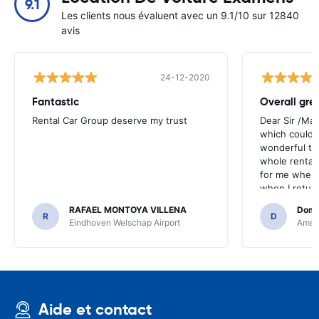
9.1
Les clients nous évaluent avec un 9.1/10 sur 12840
avis
24-12-2020
Fantastic
Overall gre
Rental Car Group deserve my trust
Dear Sir /Ma
which could 
wonderful to 
whole rental. 
for me when I
when I return
greenmotion. 
RAFAEL MONTOYA VILLENA
Domi
the desk that
R
D
Eindhoven Welschap Airport
Amste
will be chec
that the invo
address. I'm n
check the car 
seemed impos
happened wit
Aide et contact
the parking I