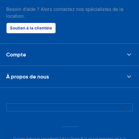
responsible w
like. I've bee
Besoin d'aide ? Alors contactez nos spécialistes de la
presidents cir
location.
had such prob
was perfect!
Soutien à la clientèle
Compte
À propos de nous
Ce site internet appartient à EasyTerra B.V. et est immatriculé à la