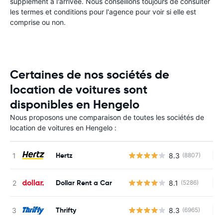
supplément à l'arrivée. Nous conseillons toujours de consulter
les termes et conditions pour l'agence pour voir si elle est
comprise ou non.
Certaines de nos sociétés de
location de voitures sont
disponibles en Hengelo
Nous proposons une comparaison de toutes les sociétés de
location de voitures en Hengelo :
Hertz
8.3
(8807)
Au
Dollar Rent a Car
8.1
(5286)
Au
Thrifty
8.3
(6965)
Au