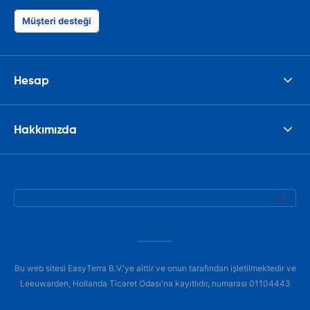
had such prob
was perfect!
Müşteri desteği
Hesap
Hakkımızda
Bu web sitesi EasyTerra B.V.'ye aittir ve onun tarafından işletilmektedir ve
Leeuwarden, Hollanda Ticaret Odası'na kayıtlıdır, numarası 01104443