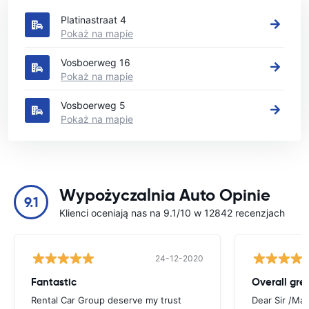
Platinastraat 4
Pokaż na mapie
Vosboerweg 16
Pokaż na mapie
Vosboerweg 5
Pokaż na mapie
Wypożyczalnia Auto Opinie
9.1
Klienci oceniają nas na 9.1/10 w 12842 recenzjach
24-12-2020
Fantastic
Overall gre
Rental Car Group deserve my trust
Dear Sir /Ma