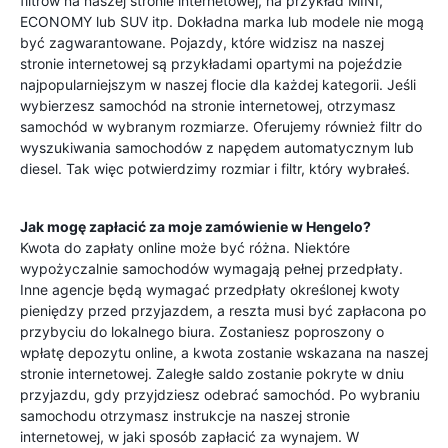
filtrów na naszej stronie internetowej, na przykład MINI,
ECONOMY lub SUV itp. Dokładna marka lub modele nie mogą
być zagwarantowane. Pojazdy, które widzisz na naszej
stronie internetowej są przykładami opartymi na pojeździe
najpopularniejszym w naszej flocie dla każdej kategorii. Jeśli
wybierzesz samochód na stronie internetowej, otrzymasz
samochód w wybranym rozmiarze. Oferujemy również filtr do
wyszukiwania samochodów z napędem automatycznym lub
diesel. Tak więc potwierdzimy rozmiar i filtr, który wybrałeś.
Jak mogę zapłacić za moje zamówienie w
Hengelo
?
Kwota do zapłaty online może być różna. Niektóre
wypożyczalnie samochodów wymagają pełnej przedpłaty.
Inne agencje będą wymagać przedpłaty określonej kwoty
pieniędzy przed przyjazdem, a reszta musi być zapłacona po
przybyciu do lokalnego biura. Zostaniesz poproszony o
wpłatę depozytu online, a kwota zostanie wskazana na naszej
stronie internetowej. Zaległe saldo zostanie pokryte w dniu
przyjazdu, gdy przyjdziesz odebrać samochód. Po wybraniu
samochodu otrzymasz instrukcje na naszej stronie
internetowej, w jaki sposób zapłacić za wynajem. W