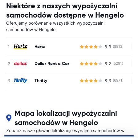
Niektóre z naszych wypożyczalni
samochodów dostępne w Hengelo
Oferujemy porównanie wszystkich wypożyczalni
samochodów w Hengelo:
Hertz
8.3
(8812)
Br
Dollar Rent a Car
8.2
(5291)
Br
Thrifty
8.3
(6971)
Br
Mapa lokalizacji wypożyczalni
samochodów w Hengelo
Zobacz nasze główne lokalizacje wynajmu samochodów w
Hengelo