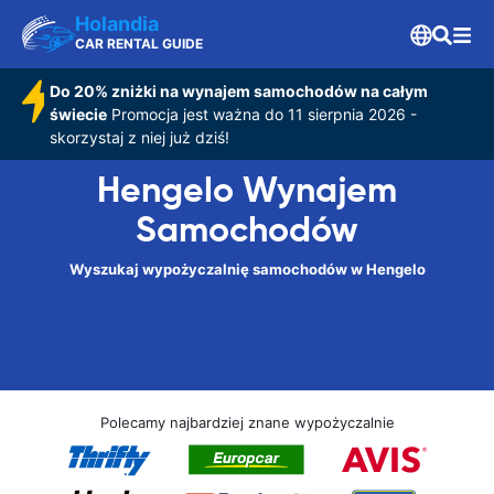
Holandia
CAR RENTAL GUIDE
Do 20% zniżki na wynajem samochodów na całym
świecie
Promocja jest ważna do 11 sierpnia 2026 -
skorzystaj z niej już dziś!
Hengelo Wynajem
Samochodów
Wyszukaj wypożyczalnię samochodów w Hengelo
Polecamy najbardziej znane wypożyczalnie