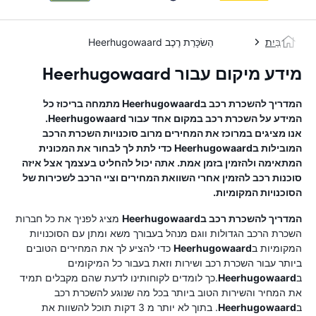
בַּיִת
הַשׂכָּרַת רֶכֶב Heerhugowaard
מידע מיקום עבור Heerhugowaard
המדריך להשכרת רכב ב
Heerhugowaard
מתמחה בריכוז כל
המידע על השכרת רכב במקום אחד עבור
Heerhugowaard
.
אנו מציגים במרוכז את המחירים מרוב סוכנויות השכרת הרכב
המובילות ב
Heerhugowaard
כדי לתת לך לבחור את המכונית
המתאימה ולהזמין בזמן אמת. אתה יכול להחליט בעצמך אצל איזה
סוכנות רכב להזמין אחרי השוואת המחירים וציי הרכב לשכירות של
הסוכנויות המקומיות.
המדריך להשכרת רכב ב
Heerhugowaard
מציג לפניך את כל חברות
השכרת הרכב הגדולות ווגם מנהל בעבורך משא ומתן עם הסוכנויות
המקומיות ב
Heerhugowaard
כדי להציע לך את המחירים הטובים
ביותר עבור השכרת רכב ושירות וזאת בעבור כל המיקומים
ב
Heerhugowaard
.כך לומדים לקוחותינו לדעת שהם מקבלים תמיד
את המחיר והשירות הטוב ביותר בכל מה שנוגע להשכרת רכב
ב
Heerhugowaard
. בתוך לא יותר מ 3 דקות תוכל להשוות את