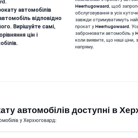
rd
.
Heerhugowaard
, щоб запроп
рокату автомобілів
обслуговування в усіх куточ
автомобіль відповідно
завжди отримуватимуть найкр
ого. Вирішуйте самі,
Heerhugowaard
прокат у
. Ус
H
забронювати автомобіль у
рівняння цін і
коли виявите, що наші ціни, 
обілів.
напряму.
кату автомобілів доступні в Хе
омобілів у Херхюговард: