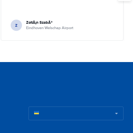
ZoltÃ¡n SzabÃ³
Z
Eindhoven Welschap Airport