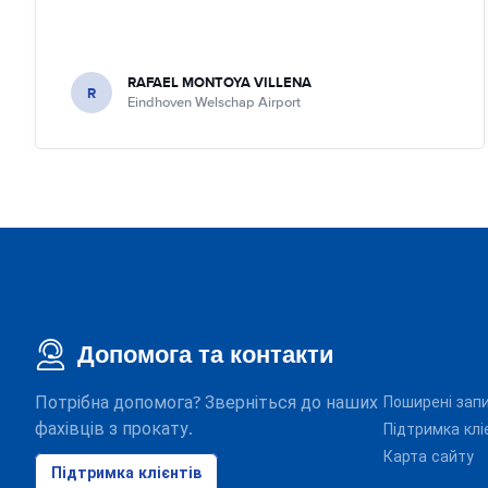
RAFAEL MONTOYA VILLENA
R
Eindhoven Welschap Airport
Допомога та контакти
Потрібна допомога? Зверніться до наших
Поширені зап
фахівців з прокату.
Підтримка клі
Карта сайту
Підтримка клієнтів