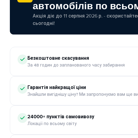
автомобілів по всьом
Акція діє до 11 серпня 2026 р. - скористайт
сьогодні!
Безкоштовне скасування
За 48 годин до запланованого часу забирання
Гарантія найкращої ціни
Знайшли вигіднішу ціну? Ми запропонуємо вам ще ви
24000+ пунктів самовивозу
Локації по всьому світу