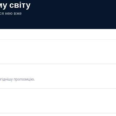
у світу
еся нею вже
гіднішу пропозицію.