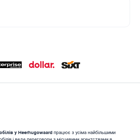
обілів у
Heerhugowaard
працює з усіма найбільшими
білів і веде переговори з місцевими агентствами в