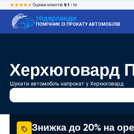
9.1
Оцінки клієнтів
/ 10
Нідерланди
ПОМІЧНИК ІЗ ПРОКАТУ АВТОМОБІЛІВ
Херхюговард П
Шукати автомобіль напрокат у Херхюговард
Знижка до 20% на ор