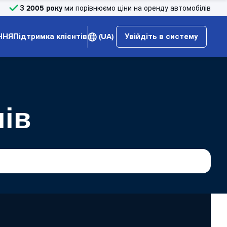
З 2005 року
ми порівнюємо ціни на оренду автомобілів
ННЯ
Підтримка клієнтів
(UA)
Увійдіть в систему
ів