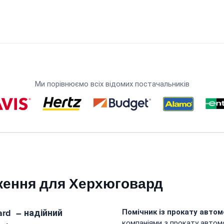
Ми порівнюємо всіх відомих постачальників
ження для Херхюговард
ard
– надійний
Помічник із прокату автом
компаніями з прокату автомо