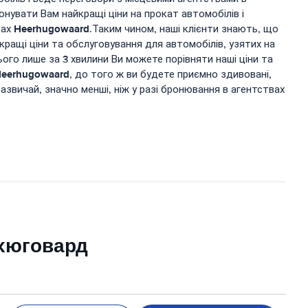
онувати Вам найкращі ціни на прокат автомобілів і
Heerhugowaard
ках
.Таким чином, наші клієнти знають, що
ащі ціни та обслуговування для автомобілів, узятих на
ього лише за 3 хвилини Ви можете порівняти наші ціни та
eerhugowaard
, до того ж ви будете приємно здивовані,
зазвичай, значно менші, ніж у разі бронювання в агентствах
рхюговард