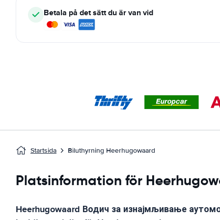
Betala på det sätt du är van vid
Startsida
Biluthyrning Heerhugowaard
Platsinformation för Heerhugo
Heerhugowaard
Водич за изнајмљивање аутом