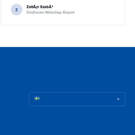
ZoltÃ¡n SzabÃ³
Z
Eindhoven Welschap Airport