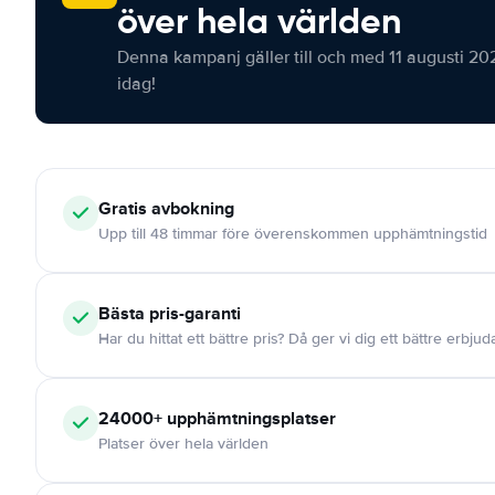
över hela världen
Denna kampanj gäller till och med 11 augusti 20
idag!
Gratis
avbokning
Upp till 48 timmar före överenskommen upphämtningstid
Bästa pris-garanti
Har du hittat ett bättre pris? Då ger vi dig ett bättre erbju
24000+
upphämtningsplatser
Platser över hela världen