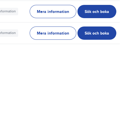
Mera information
Sök och boka
information
Mera information
Sök och boka
information