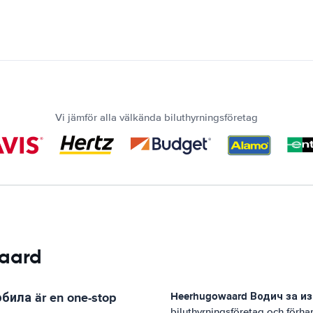
Vi jämför alla välkända biluthyrningsföretag
waard
обила
är en one-stop
Heerhugowaard
Водич за и
biluthyrningsföretag och förh