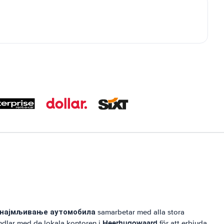
знајмљивање аутомобила
samarbetar med alla stora
Heerhugowaard
andlar med de lokala kontoren i
för att erbjuda