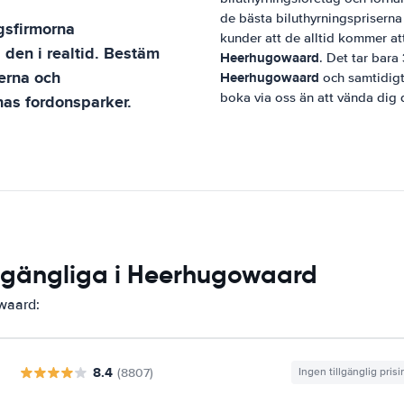
de bästa biluthyrningspriserna 
ngsfirmorna
kunder att de alltid kommer att 
 den i realtid. Bestäm
Heerhugowaard
. Det tar bara
serna och
Heerhugowaard
och samtidigt 
boka via oss än att vända dig d
nas fordonsparker.
illgängliga i Heerhugowaard
owaard:
8.4
(8807)
Ingen tillgänglig pris