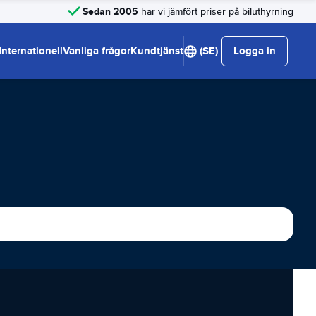
Sedan 2005
har vi jämfört priser på biluthyrning
Internationell
Vanliga frågor
Kundtjänst
(SE)
Logga in