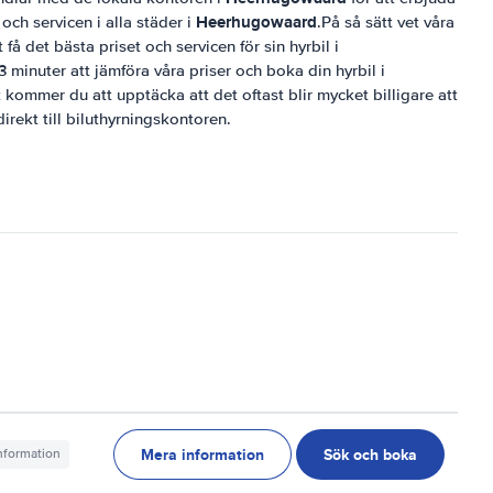
Heerhugowaard
och servicen i alla städer i
.På så sätt vet våra
få det bästa priset och servicen för sin hyrbil i
 3 minuter att jämföra våra priser och boka din hyrbil i
kommer du att upptäcka att det oftast blir mycket billigare att
irekt till biluthyrningskontoren.
Mera information
Sök och boka
information