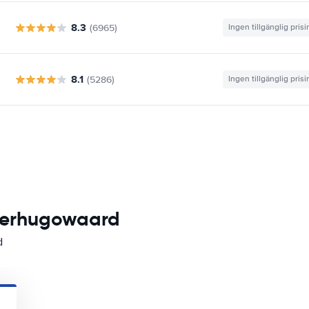
8.3
(6965)
Ingen tillgänglig pris
8.1
(5286)
Ingen tillgänglig pris
Heerhugowaard
d