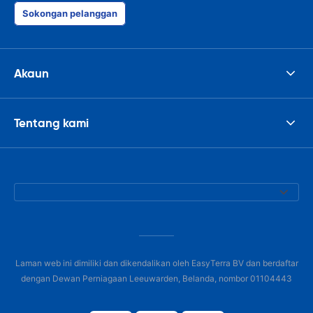
had such prob
Sokongan pelanggan
was perfect!
Akaun
Tentang kami
Laman web ini dimiliki dan dikendalikan oleh EasyTerra BV dan berdaftar
dengan Dewan Perniagaan Leeuwarden, Belanda, nombor 01104443