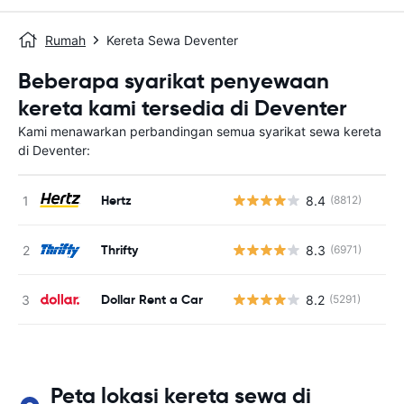
Rumah
Kereta Sewa Deventer
Beberapa syarikat penyewaan
kereta kami tersedia di Deventer
Kami menawarkan perbandingan semua syarikat sewa kereta
di Deventer:
Hertz
8.4
(8812)
T
Thrifty
8.3
(6971)
T
Dollar Rent a Car
8.2
(5291)
T
Peta lokasi kereta sewa di