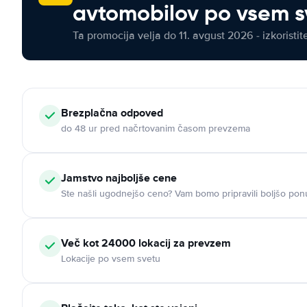
avtomobilov po vsem s
Ta promocija velja do 11. avgust 2026 - izkoristit
Brezplačna odpoved
do 48 ur pred načrtovanim časom prevzema
Jamstvo najboljše cene
Ste našli ugodnejšo ceno? Vam bomo pripravili boljšo pon
Več kot 24000 lokacij za prevzem
Lokacije po vsem svetu