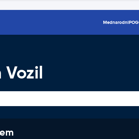
Mednarodni
POG
 Vozil
jem