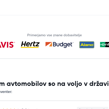
Primerjamo vse znane dobavitelje
m avtomobilov so na voljo v držav
venter: