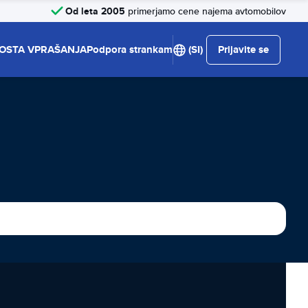
Od leta 2005
primerjamo cene najema avtomobilov
OSTA VPRAŠANJA
Podpora strankam
(SI)
Prijavite se