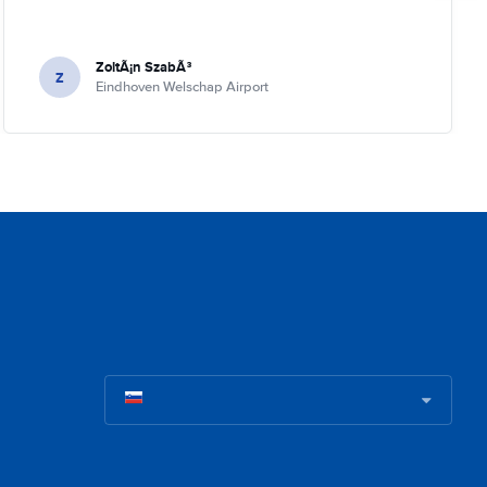
ZoltÃ¡n SzabÃ³
Z
Eindhoven Welschap Airport