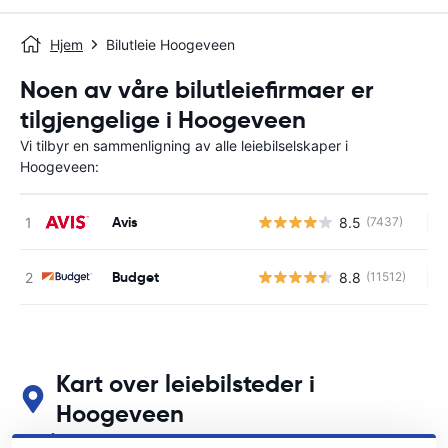
Hjem
Bilutleie Hoogeveen
Noen av våre bilutleiefirmaer er
tilgjengelige i Hoogeveen
Vi tilbyr en sammenligning av alle leiebilselskaper i
Hoogeveen:
Avis
8.5
(7437)
In
Budget
8.8
(11512)
In
Kart over leiebilsteder i
Hoogeveen
Se våre viktigste bilutleiesteder i Hoogeveen