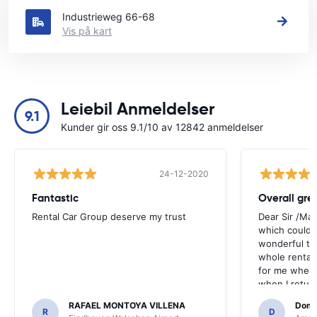
Industrieweg 66-68
Vis på kart
Leiebil Anmeldelser
9.1
Kunder gir oss 9.1/10 av 12842 anmeldelser
24-12-2020
Fantastic
Overall gre
Rental Car Group deserve my trust
Dear Sir /Ma
which could 
wonderful to 
whole rental. 
for me when I
when I return
greenmotion. 
RAFAEL MONTOYA VILLENA
Domi
the desk that
R
D