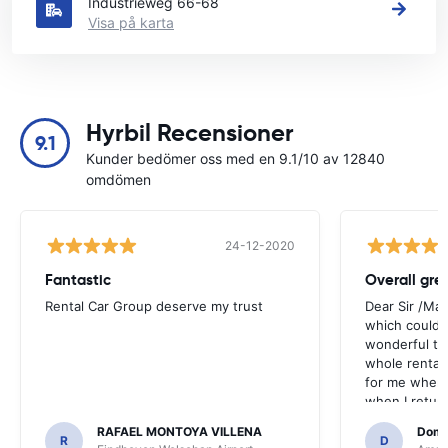
Industrieweg 66-68
Visa på karta
Hyrbil Recensioner
9.1
Kunder bedömer oss med en 9.1/10 av 12840
omdömen
24-12-2020
Fantastic
Overall gre
Rental Car Group deserve my trust
Dear Sir /Ma
which could 
wonderful to 
whole rental. 
for me when I
when I return
greenmotion. 
RAFAEL MONTOYA VILLENA
Domi
the desk that
R
D