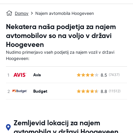
Domov
Najem avtomobila Hoogeveen
Nekatera naša podjetja za najem
avtomobilov so na voljo v državi
Hoogeveen
Nudimo primerjavo vseh podjetij za najem vozil v državi
Hoogeveen:
Avis
8.5
(7437)
St
Budget
8.8
(11512)
St
Zemljevid lokacij za najem
avtomobila v državi Hoogeveen