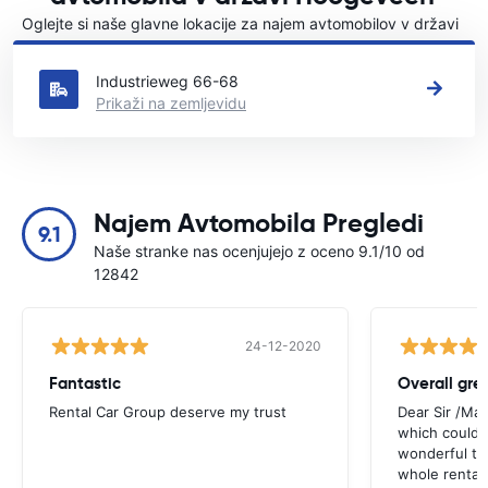
Oglejte si naše glavne lokacije za najem avtomobilov v državi
Hoogeveen
Industrieweg 66-68
Prikaži na zemljevidu
Najem Avtomobila Pregledi
9.1
Naše stranke nas ocenjujejo z oceno 9.1/10 od
12842
24-12-2020
Fantastic
Overall gre
Rental Car Group deserve my trust
Dear Sir /Ma
which could 
wonderful to 
whole rental. 