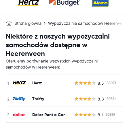
Strona główna
Wypożyczalnia samochodów Heerenveen
Niektóre z naszych wypożyczalni
samochodów dostępne w
Heerenveen
Oferujemy porównanie wszystkich wypożyczalni
samochodów w Heerenveen:
Hertz
8.5
(8807)
Br
Thrifty
8.3
(6965)
Br
Dollar Rent a Car
8.1
(5286)
Br