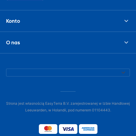
Konto
O nas
Strona jest własnością EasyTerra B.V. zarejestrowanej w Izbie Handlowej
Leeuwarden, w Holandii, pod numerem 01104443.