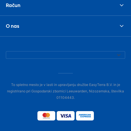
Račun
O nas
To spletno mesto je v lasti in upravljanju družbe EasyTerra B.V. in je
registrirano pri Gospodarski zbornici Leeuwarden, Nizozemska, številka
01104443.