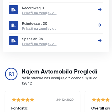
Recordweg 3
Prikaži na zemljevidu
Ruimtevaart 30
Prikaži na zemljevidu
Spacelab 9b
Prikaži na zemljevidu
Najem Avtomobila Pregledi
9.1
Naše stranke nas ocenjujejo z oceno 9.1/10 od
12842
24-12-2020
Fantastic
Overall gre