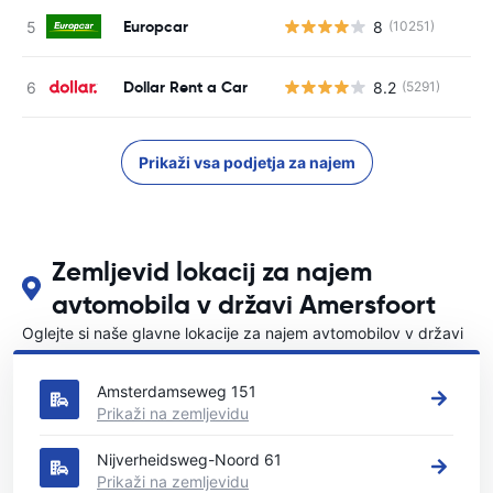
Europcar
8
(10251)
St
Dollar Rent a Car
8.2
(5291)
St
Prikaži vsa podjetja za najem
Zemljevid lokacij za najem
avtomobila v državi Amersfoort
Oglejte si naše glavne lokacije za najem avtomobilov v državi
Amersfoort
Amsterdamseweg 151
Prikaži na zemljevidu
Nijverheidsweg-Noord 61
Prikaži na zemljevidu