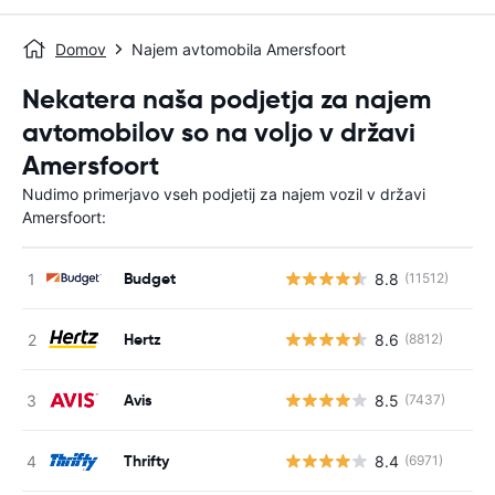
Domov
Najem avtomobila Amersfoort
Nekatera naša podjetja za najem
avtomobilov so na voljo v državi
Amersfoort
Nudimo primerjavo vseh podjetij za najem vozil v državi
Amersfoort:
Budget
8.8
(11512)
St
Hertz
8.6
(8812)
St
Avis
8.5
(7437)
St
Thrifty
8.4
(6971)
St