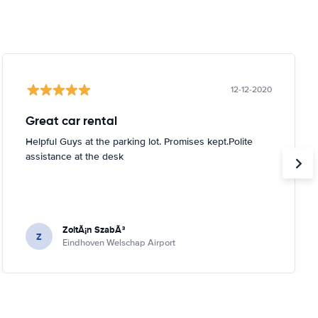
12-12-2020
Great car rental
Helpful Guys at the parking lot. Promises kept.Polite
assistance at the desk
ZoltÃ¡n SzabÃ³
Z
Eindhoven Welschap Airport