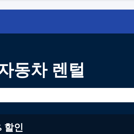
자동차 렌털
% 할인