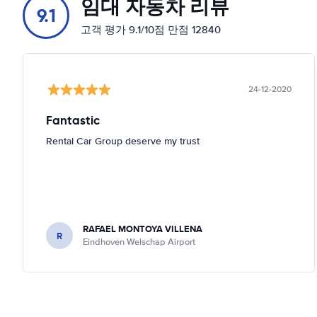
임대 자동차 리뷰
9.1
고객 평가 9.1/10점 만점 12840
24-12-2020
Fantastic
Rental Car Group deserve my trust
RAFAEL MONTOYA VILLENA
R
Eindhoven Welschap Airport