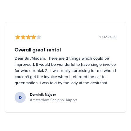
19-12-2020
Overall great rental
Dear Sir /Madam, There are 2 things which could be
improved:1. It would be wonderful to have single invoice
for whole rental. 2. It was really surprising for me when I
couldn't get the invoice when I returned the car to
greenmotion. I was told by the lady at the desk that
because it's dark the car will be checked tomorrow and
Dominik Najder
after that the invoice will be sent to my email address.
D
Amsterdam Schiphol Airport
I'm not sure if it's a problem to check the car with flash
light but it seemed impossible. So if anything happened
with the car overnight on the parking I would be
basically held responsible which is something I don't
like. I've been renting a lot (I'm in Hertz presidents