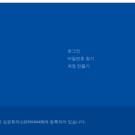
circle) but this is first time I had such problem. Other
than that it was perfect!!! Regards, Dominik
로그인
비밀번호 찾기
계정 만들기
덴 상공회의소(01104443)에 등록되어 있습니다.