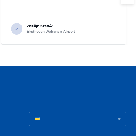
ZoltÃ¡n SzabÃ³
Z
Eindhoven Welschap Airport