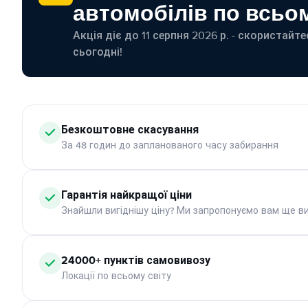
автомобілів по всьом
Акція діє до 11 серпня 2026 р. - скористайт
сьогодні!
Безкоштовне скасування
За 48 годин до запланованого часу забирання
Гарантія найкращої ціни
Знайшли вигіднішу ціну? Ми запропонуємо вам ще ви
24000+ пунктів самовивозу
Локації по всьому світу