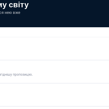
у світу
еся нею вже
гіднішу пропозицію.