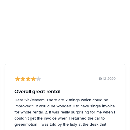
19-12-2020
Overall great rental
Dear Sir /Madam, There are 2 things which could be
improved:1. It would be wonderful to have single invoice
for whole rental. 2. It was really surprising for me when I
couldn't get the invoice when I returned the car to
greenmotion. I was told by the lady at the desk that