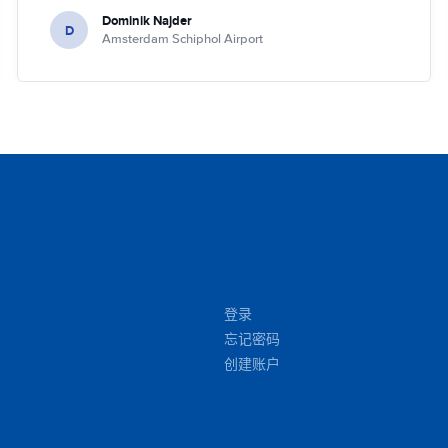
because it's dark the car will be checked tomorrow and
Dominik Najder
after that the invoice will be sent to my email address.
D
Amsterdam Schiphol Airport
I'm not sure if it's a problem to check the car with flash
light but it seemed impossible. So if anything happened
with the car overnight on the parking I would be
basically held responsible which is something I don't
like. I've been renting a lot (I'm in Hertz presidents
circle) but this is first time I had such problem. Other
than that it was perfect!!! Regards, Dominik
登录
忘记密码
创建账户