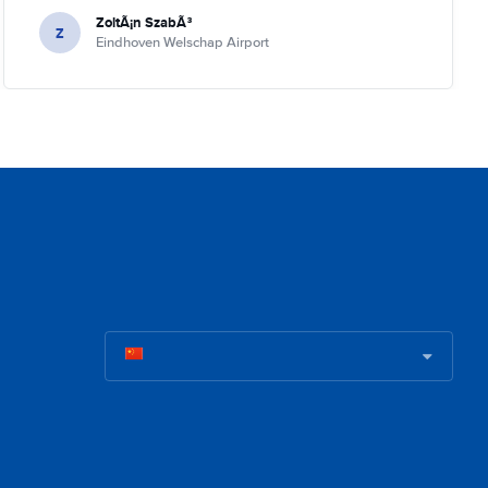
ZoltÃ¡n SzabÃ³
Z
Eindhoven Welschap Airport