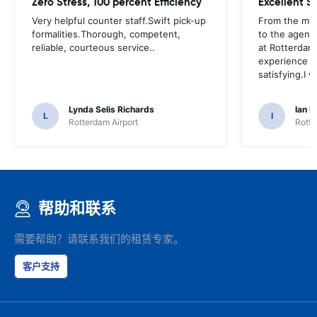
Zero Stress, 100 percent Efficiency
Excellent S
Very helpful counter staff.Swift pick-up
From the mo
formalities.Thorough, competent,
to the agent 
reliable, courteous service..
at Rotterdam
experience ea
satisfying.I w
Lynda Selis Richards
Ian B
L
I
Rotterdam Airport
Rotte
帮助和联系
需要帮助？请联系我们的租赁专家。
客户支持