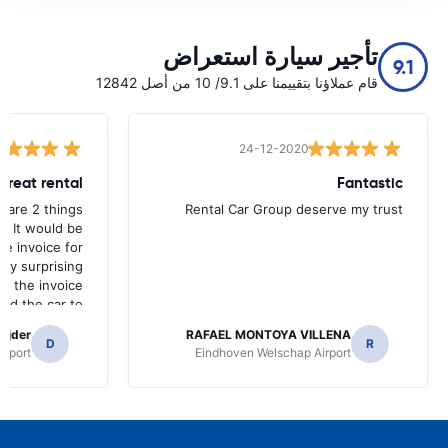
تأجير سيارة استعراض
9.1
قام عملاؤنا بتقييمنا على 9.1/ 10 من أصل 12842
24-12-2020
great rental
Fantastic
 are 2 things
Rental Car Group deserve my trust
. It would be
le invoice for
ally surprising
et the invoice
ed the car to
by the lady at
ajder
RAFAEL MONTOYA VILLENA
s dark the car
D
R
irport
Eindhoven Welschap Airport
row and after
nt to my email
s a problem to
sh light but it
o if anything