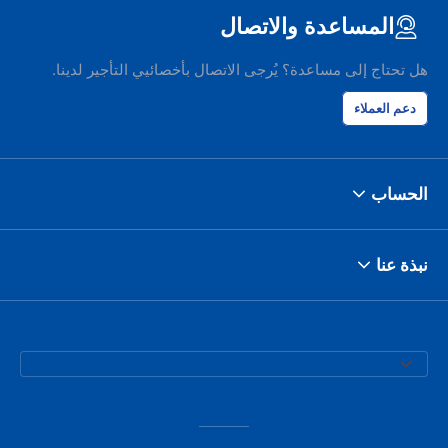
 overnight on
المساعدة والاتصال
basically held
ething I don't
t (I'm in Hertz
هل تحتاج إلى مساعدة؟ يُرجى الاتصال بأخصائيي التأجير لدينا.
is first time I
r than that it
دعم العملاء
ards, Dominik
الحساب
نبذة عنا