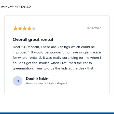
k minket: /10 12842
19-12-2020
Overall great rental
Dear Sir /Madam, There are 2 things which could be
improved:1. It would be wonderful to have single invoice
for whole rental. 2. It was really surprising for me when I
couldn't get the invoice when I returned the car to
greenmotion. I was told by the lady at the desk that
because it's dark the car will be checked tomorrow and
Dominik Najder
after that the invoice will be sent to my email address.
D
Amsterdam Schiphol Airport
I'm not sure if it's a problem to check the car with flash
light but it seemed impossible. So if anything happened
with the car overnight on the parking I would be
basically held responsible which is something I don't
like. I've been renting a lot (I'm in Hertz presidents
circle) but this is first time I had such problem. Other