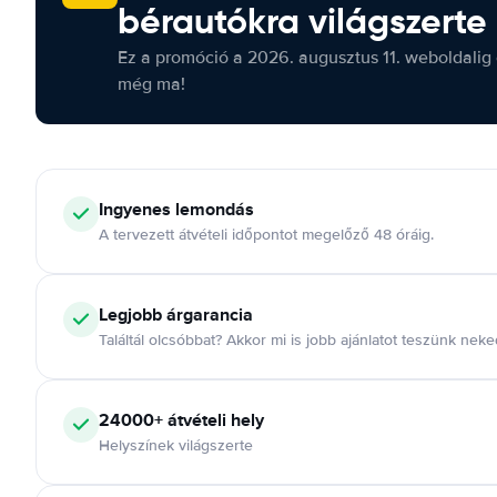
bérautókra világszerte
Ez a promóció a 2026. augusztus 11. weboldalig 
még ma!
Ingyenes lemondás
A tervezett átvételi időpontot megelőző 48 óráig.
Legjobb árgarancia
Találtál olcsóbbat? Akkor mi is jobb ajánlatot teszünk neke
24000+ átvételi hely
Helyszínek világszerte