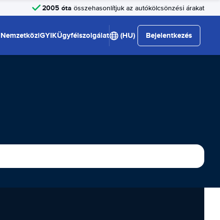
2005 óta
összehasonlítjuk az autókölcsönzési árakat
Nemzetközi
GYIK
Ügyfélszolgálat
(HU)
Bejelentkezés