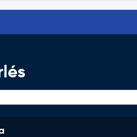
lés
a