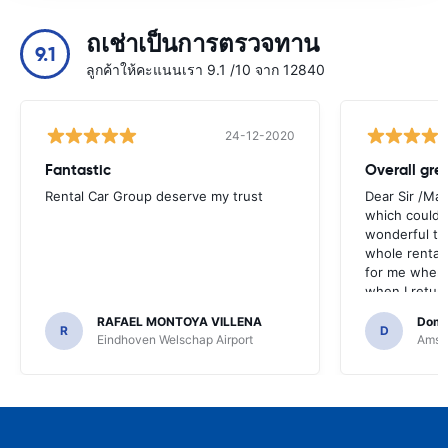
ถเช่าเป็นการตรวจทาน
9.1
ลูกค้าให้คะแนนเรา 9.1 /10 จาก 12840
24-12-2020
Fantastic
Overall gre
Rental Car Group deserve my trust
Dear Sir /Ma
which could 
wonderful to 
whole rental. 
for me when I
when I return
greenmotion. 
RAFAEL MONTOYA VILLENA
Domi
the desk that
R
D
Eindhoven Welschap Airport
Amste
will be chec
that the invo
address. I'm n
check the car 
seemed impos
happened wit