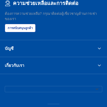
ความช่วยเหลือและการติดต่อ
the parking I
responsible w
like. I've bee
ต้องการความช่วยเหลือ? กรุณาติดต่อผู้เชี่ยวชาญด้านการเช่า
presidents cir
ของเรา
had such prob
was perfect!
การสนับสนุนลูกค้า
บัญชี
เกี่ยวกับเรา