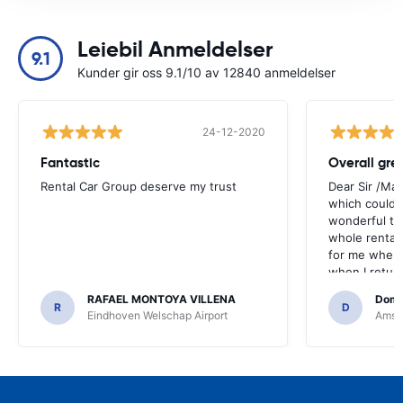
Leiebil Anmeldelser
9.1
Kunder gir oss 9.1/10 av 12840 anmeldelser
24-12-2020
Fantastic
Overall gre
Rental Car Group deserve my trust
Dear Sir /Ma
which could 
wonderful to 
whole rental. 
for me when I
when I return
greenmotion. 
RAFAEL MONTOYA VILLENA
Domi
the desk that
R
D
Eindhoven Welschap Airport
Amste
will be chec
that the invo
address. I'm n
check the car 
seemed impos