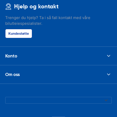
happened wit
Hjelp og kontakt
the parking I
responsible w
like. I've bee
Trenger du hjelp? Ta i så fall kontakt med våre
presidents cir
bilutleiespesialister.
had such prob
was perfect!
Kundestøtte
Konto
Om oss