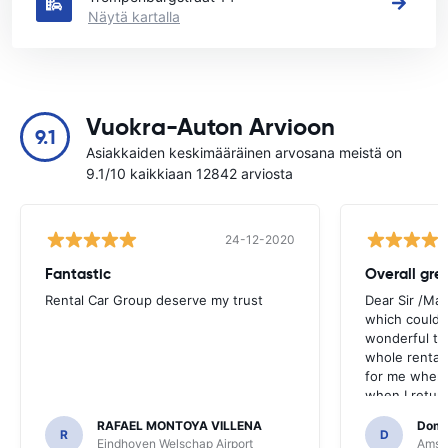
Näytä kartalla
Vuokra-Auton Arvioon
9.1
Asiakkaiden keskimääräinen arvosana meistä on
9.1/10 kaikkiaan 12842 arviosta
24-12-2020
Fantastic
Overall gre
Rental Car Group deserve my trust
Dear Sir /Ma
which could 
wonderful to 
whole rental. 
for me when I
when I return
greenmotion. 
RAFAEL MONTOYA VILLENA
Domi
the desk that
R
D
Eindhoven Welschap Airport
Amste