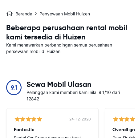
Beranda
Penyewaan Mobil Huizen
Beberapa perusahaan rental mobil
kami tersedia di Huizen
Kami menawarkan perbandingan semua perusahaan
persewaan mobil di Huizen:
Sewa Mobil Ulasan
9.1
Pelanggan kami memberi kami nilai 9.1/10 dari
12842
24-12-2020
Fantastic
Overall gre
Rental Car Group deserve my trust
Dear Sir /Ma