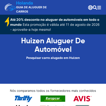
Holanda
GUIA DE ALUGUER DE
CARROS
Até 20% desconto no aluguer de automóveis em todo o
mundo
Esta promoção é válida até 11 de agosto de 2026
- aproveite-a hoje mesmo!
Huizen Aluguer De
Automóvel
Pesquisar carro alugado em Huizen
Nós comparamos todos os fornecedores mais conhecidos