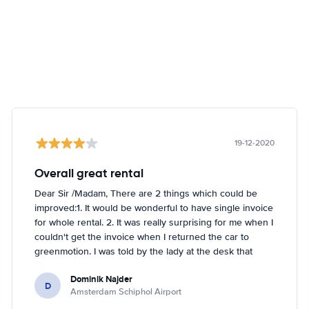
19-12-2020
Overall great rental
Dear Sir /Madam, There are 2 things which could be
improved:1. It would be wonderful to have single invoice
for whole rental. 2. It was really surprising for me when I
couldn't get the invoice when I returned the car to
greenmotion. I was told by the lady at the desk that
because it's dark the car will be checked tomorrow and
Dominik Najder
after that the invoice will be sent to my email address.
D
Amsterdam Schiphol Airport
I'm not sure if it's a problem to check the car with flash