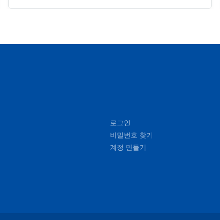
light but it seemed impossible. So if anything happened
with the car overnight on the parking I would be
basically held responsible which is something I don't
like. I've been renting a lot (I'm in Hertz presidents
circle) but this is first time I had such problem. Other
than that it was perfect!!! Regards, Dominik
로그인
비밀번호 찾기
계정 만들기