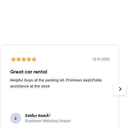
12-12-2020
Great car rental
Helpful Guys at the parking lot. Promises kept.Polite
assistance at the desk
ZoltÃ¡n SzabÃ³
Z
Eindhoven Welschap Airport