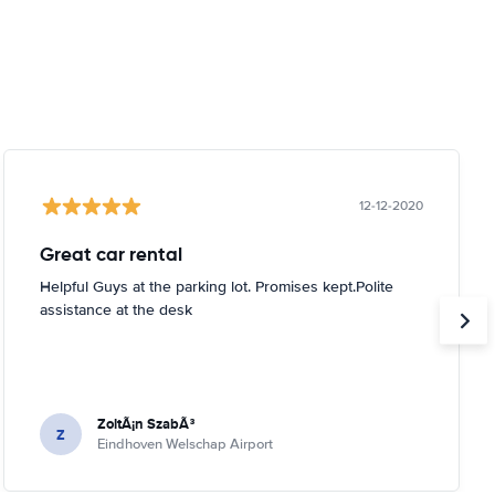
12-12-2020
Great car rental
Helpful Guys at the parking lot. Promises kept.Polite
assistance at the desk
ZoltÃ¡n SzabÃ³
Z
Eindhoven Welschap Airport