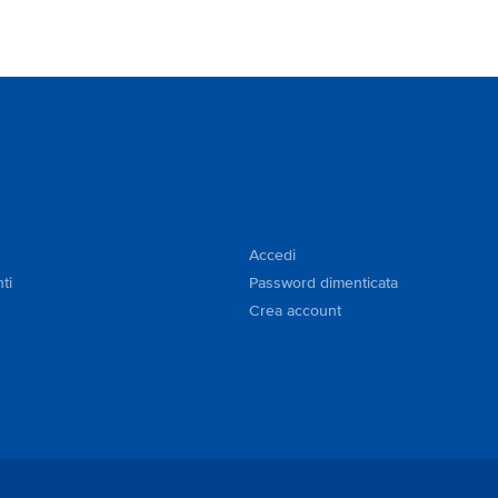
with the car overnight on the parking I would be
basically held responsible which is something I don't
like. I've been renting a lot (I'm in Hertz presidents
circle) but this is first time I had such problem. Other
than that it was perfect!!! Regards, Dominik
Accedi
ti
Password dimenticata
Crea account