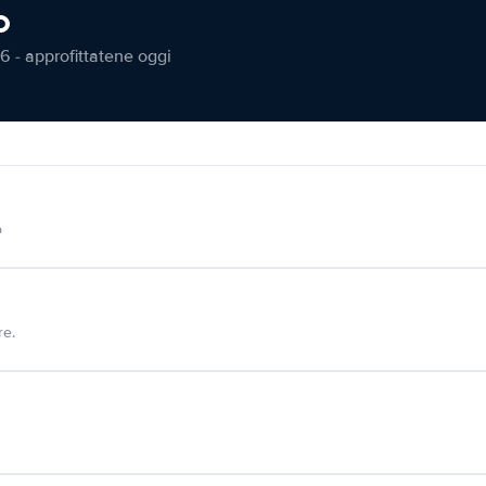
o
6 - approfittatene oggi
o
re.