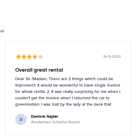
oni
19-12-2020
Overall great rental
Dear Sir /Madam, There are 2 things which could be
improved:1. It would be wonderful to have single invoice
for whole rental. 2. It was really surprising for me when I
couldn't get the invoice when I returned the car to
greenmotion. I was told by the lady at the desk that
because it's dark the car will be checked tomorrow and
Dominik Najder
after that the invoice will be sent to my email address.
D
Amsterdam Schiphol Airport
I'm not sure if it's a problem to check the car with flash
light but it seemed impossible. So if anything happened