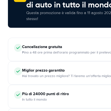
di auto in tutto il mond
Questa promozione è valida fino a 11 agosto 202
stesso!
Cancellazione
gratuita
Fino a 48 ore prima dell'orario programmato per il preliev
Miglior prezzo garantito
Hai trovato un prezzo migliore? Ti faremo un'offerta miglio
Più di 24000
punti di ritiro
In tutto il mondo