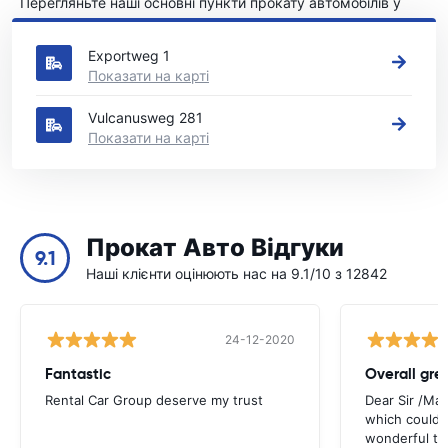
Перегляньте наші основні пункти прокату автомобілів у
Делфт
Exportweg 1
Показати на карті
Vulcanusweg 281
Показати на карті
Прокат Авто Відгуки
9.1
Наші клієнти оцінюють нас на 9.1/10 з 12842
24-12-2020
Fantastic
Overall gre
Rental Car Group deserve my trust
Dear Sir /Ma
which could 
wonderful to 