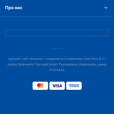
Про нас
Цей веб-сайт належить і управляється компанією EasyTerra B.V. і
зареєстрований в Торговій палаті Леувардена, Нідерланди, номер
01104443.