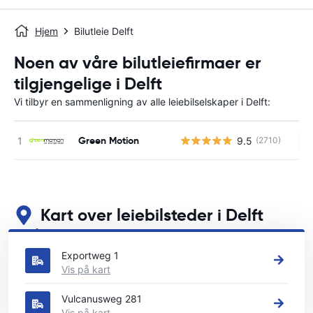
Hjem
Bilutleie Delft
Noen av våre bilutleiefirmaer er
tilgjengelige i Delft
Vi tilbyr en sammenligning av alle leiebilselskaper i Delft:
Green Motion
9.5
(2710)
In
Kart over leiebilsteder i Delft
Se våre viktigste bilutleiesteder i Delft
Exportweg 1
Vis på kart
Vulcanusweg 281
Vis på kart