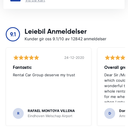
Leiebil Anmeldelser
9.1
Kunder gir oss 9.1/10 av 12842 anmeldelser
24-12-2020
Fantastic
Overall gre
Rental Car Group deserve my trust
Dear Sir /Ma
which could 
wonderful to 
whole rental. 
for me when I
when I return
greenmotion. 
RAFAEL MONTOYA VILLENA
Domi
the desk that
R
D
Eindhoven Welschap Airport
Amste
will be chec
that the invo