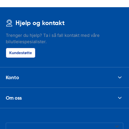
address. I'm n
check the car 
seemed impos
happened wit
Hjelp og kontakt
the parking I
responsible w
like. I've bee
Trenger du hjelp? Ta i så fall kontakt med våre
presidents cir
bilutleiespesialister.
had such prob
was perfect!
Kundestøtte
Konto
Om oss