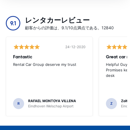
レンタカーレビュー
9.1
顧客からの評価は、9.1/10点満点である。12840
24-12-2020
Fantastic
Great car r
Rental Car Group deserve my trust
Helpful Guys 
Promises kept
desk
RAFAEL MONTOYA VILLENA
Zolt
R
Z
Eindhoven Welschap Airport
Eindh