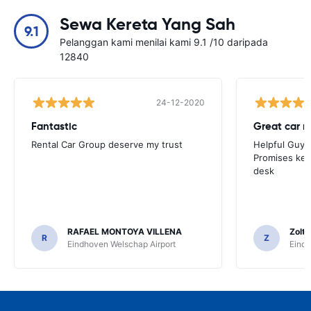
Sewa Kereta Yang Sah
9.1
Pelanggan kami menilai kami 9.1 /10 daripada
12840
24-12-2020
Fantastic
Great car r
Rental Car Group deserve my trust
Helpful Guys 
Promises kept
desk
RAFAEL MONTOYA VILLENA
Zolt
R
Z
Eindhoven Welschap Airport
Eindh