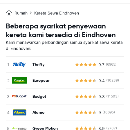
Rumah
Kereta Sewa Eindhoven
Beberapa syarikat penyewaan
kereta kami tersedia di Eindhoven
Kami menawarkan perbandingan semua syarikat sewa kereta
di Eindhoven:
Thrifty
9.7
(6965)
Europcar
9.4
(10239)
Budget
9.3
(11503)
Alamo
9
(10695)
Green Motion
8.9
(2707)
T