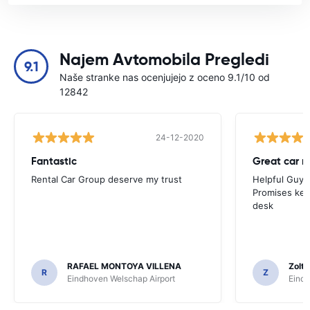
Najem Avtomobila Pregledi
9.1
Naše stranke nas ocenjujejo z oceno 9.1/10 od
12842
24-12-2020
Fantastic
Great car r
Rental Car Group deserve my trust
Helpful Guys 
Promises kept
desk
RAFAEL MONTOYA VILLENA
Zolt
R
Z
Eindhoven Welschap Airport
Eindh