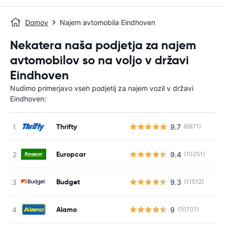
Domov
Najem avtomobila Eindhoven
Nekatera naša podjetja za najem
avtomobilov so na voljo v državi
Eindhoven
Nudimo primerjavo vseh podjetij za najem vozil v državi
Eindhoven:
Thrifty
9.7
S s
(6971)
Europcar
9.4
S s
(10251)
Budget
9.3
S s
(11512)
Alamo
9
S s
(10701)