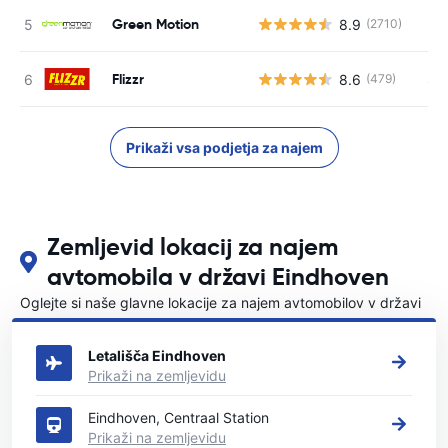
Green Motion
8.9
(2710)
St
Flizzr
8.6
S s
(479)
Prikaži vsa podjetja za najem
Zemljevid lokacij za najem
avtomobila v državi Eindhoven
Oglejte si naše glavne lokacije za najem avtomobilov v državi
Eindhoven
Letališča Eindhoven
Prikaži na zemljevidu
Eindhoven, Centraal Station
Prikaži na zemljevidu