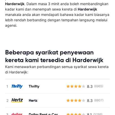
Harderwijk
. Dalam masa 3 minit anda boleh membandingkan
kadar kami dan menempah sewa kereta di
Harderwijk
manakala anda akan mendapati bahawa kadar kami biasanya
lebih rendah berbanding dengan tempahan langsung melalui
agensi.
Beberapa syarikat penyewaan
kereta kami tersedia di Harderwijk
Kami menawarkan perbandingan semua syarikat sewa kereta
di Harderwijk:
Thrifty
8.3
(6965)
T
Hertz
8.3
(8807)
T
Dollar Rent a Car
8.1
(5286)
T