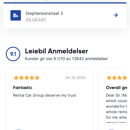
Se våre viktigste bilutleiesteder i Harderwijk
Stephensonstraat 3
Vis på kart
Leiebil Anmeldelser
9.1
Kunder gir oss 9.1/10 av 12842 anmeldelser
24-12-2020
Fantastic
Overall gre
Rental Car Group deserve my trust
Dear Sir /Ma
which could 
wonderful to 
whole rental. 
for me when I
when I return
greenmotion. 