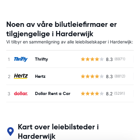
Noen av våre bilutleiefirmaer er
tilgjengelige i Harderwijk
Vi tilbyr en sammenligning av alle leiebilselskaper i Harderwijk:
Thrifty
8.3
(6971)
In
Hertz
8.3
(8812)
In
Dollar Rent a Car
8.2
(5291)
In
Kart over leiebilsteder i
Harderwijk