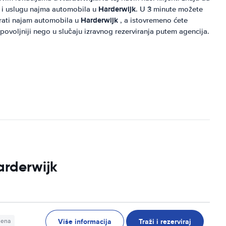
Harderwijk
nu i uslugu najma automobila u
. U 3 minute možete
Harderwijk
virati najam automobila u
, a istovremeno ćete
ovoljniji nego u slučaju izravnog rezerviranja putem agencija.
arderwijk
Više informacija
Traži i rezerviraj
jena