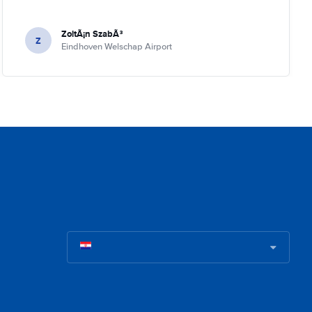
ZoltÃ¡n SzabÃ³
Z
Eindhoven Welschap Airport