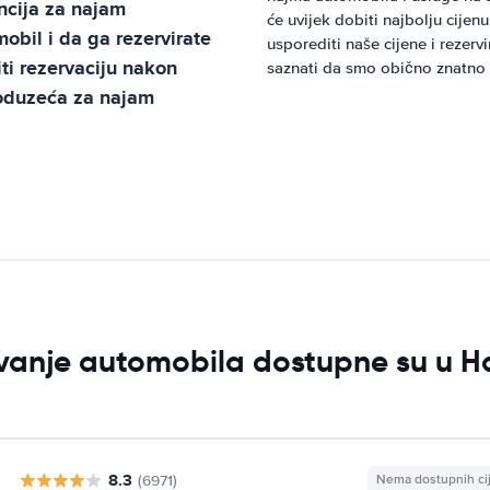
cija za najam
će uvijek dobiti najbolju cije
bil i da ga rezervirate
usporediti naše cijene i rezer
ti rezervaciju nakon
saznati da smo obično znatno p
poduzeća za najam
jivanje automobila dostupne su u H
8.3
(6971)
Nema dostupnih ci