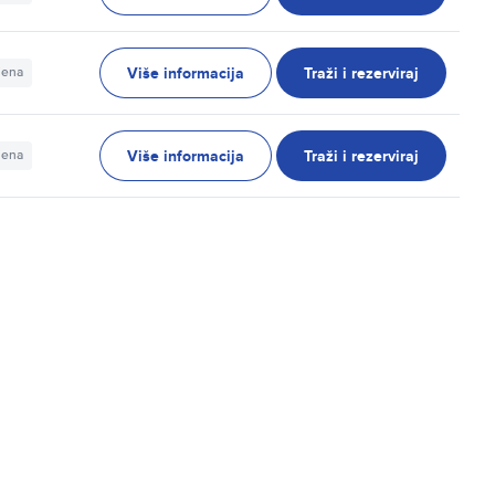
Više informacija
Traži i rezerviraj
jena
Više informacija
Traži i rezerviraj
jena