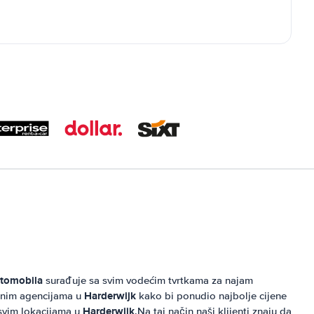
tomobila
surađuje sa svim vodećim tvrtkama za najam
Harderwijk
alnim agencijama u
kako bi ponudio najbolje cijene
Harderwijk
svim lokacijama u
.Na taj način naši klijenti znaju da