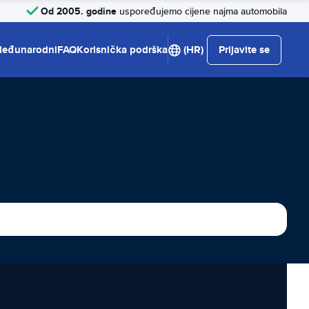
Od 2005. godine
uspoređujemo cijene najma automobila
eđunarodni
FAQ
Korisnička podrška
(HR)
Prijavite se