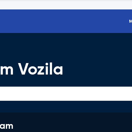
M
m Vozila
jam