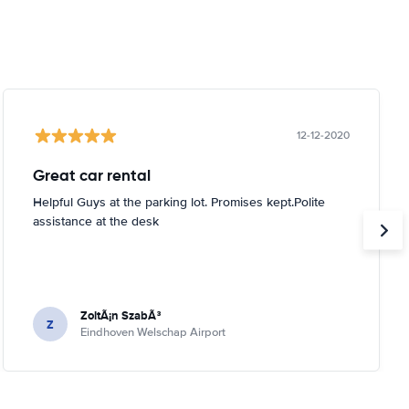
12-12-2020
Great car rental
Helpful Guys at the parking lot. Promises kept.Polite
assistance at the desk
ZoltÃ¡n SzabÃ³
Z
Eindhoven Welschap Airport