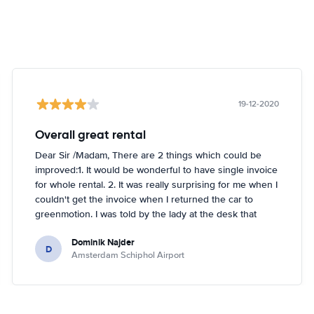
19-12-2020
Overall great rental
Dear Sir /Madam, There are 2 things which could be
improved:1. It would be wonderful to have single invoice
for whole rental. 2. It was really surprising for me when I
couldn't get the invoice when I returned the car to
greenmotion. I was told by the lady at the desk that
because it's dark the car will be checked tomorrow and
Dominik Najder
after that the invoice will be sent to my email address.
D
Amsterdam Schiphol Airport
I'm not sure if it's a problem to check the car with flash
light but it seemed impossible. So if anything happened
with the car overnight on the parking I would be
basically held responsible which is something I don't