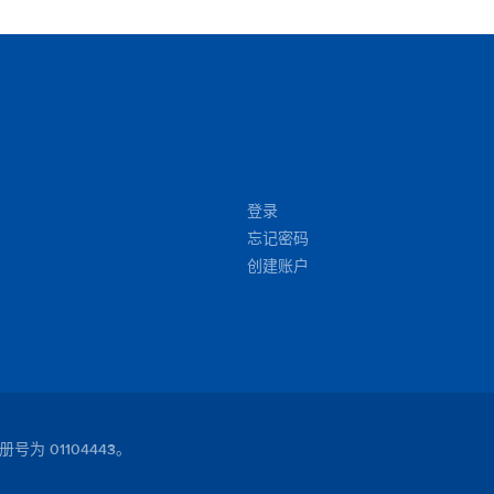
like. I've been renting a lot (I'm in Hertz presidents
circle) but this is first time I had such problem. Other
than that it was perfect!!! Regards, Dominik
登录
忘记密码
创建账户
号为 01104443。