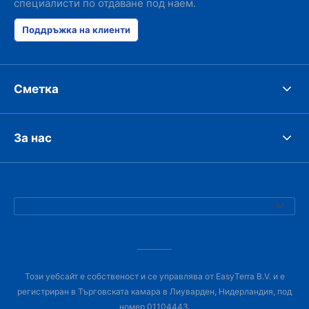
специалисти по отдаване под наем.
had such prob
was perfect!
Поддръжка на клиенти
Сметка
За нас
Този уебсайт е собственост и се управлява от EasyTerra B.V. и е
регистриран в Търговската камара в Лиуварден, Нидерландия, под
номер 01104443.