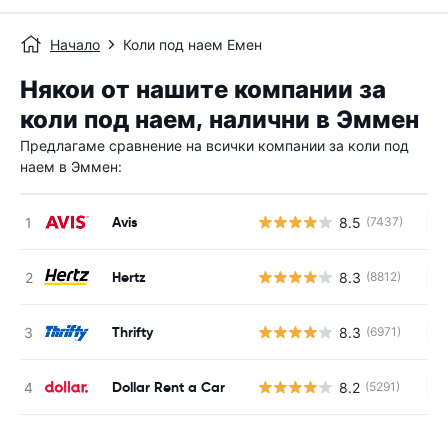
Начало
Коли под наем Емен
Някои от нашите компании за
коли под наем, налични в Эммен
Предлагаме сравнение на всички компании за коли под
наем в Эммен:
Avis
8.5
(7437)
Н
Hertz
8.3
(8812)
Н
Thrifty
8.3
(6971)
Н
Dollar Rent a Car
8.2
(5291)
Н