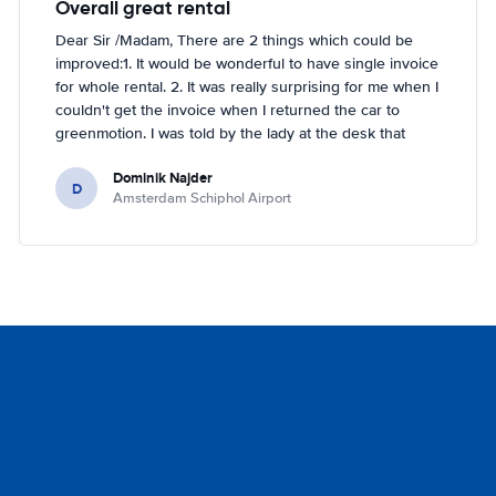
Overall great rental
Dear Sir /Madam, There are 2 things which could be
improved:1. It would be wonderful to have single invoice
for whole rental. 2. It was really surprising for me when I
couldn't get the invoice when I returned the car to
greenmotion. I was told by the lady at the desk that
because it's dark the car will be checked tomorrow and
Dominik Najder
after that the invoice will be sent to my email address.
D
Amsterdam Schiphol Airport
I'm not sure if it's a problem to check the car with flash
light but it seemed impossible. So if anything happened
with the car overnight on the parking I would be
basically held responsible which is something I don't
like. I've been renting a lot (I'm in Hertz presidents
circle) but this is first time I had such problem. Other
than that it was perfect!!! Regards, Dominik