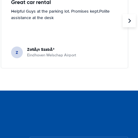
Great car rental
Helpful Guys at the parking lot. Promises kept.Polite
assistance at the desk
ZoltÃ¡n SzabÃ³
Z
Eindhoven Welschap Airport