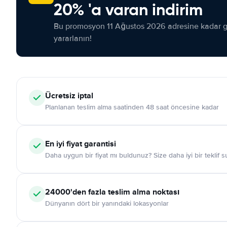
20% 'a varan indirim
Bu promosyon 11 Ağustos 2026 adresine kadar ge
yararlanın!
Ücretsiz iptal
Planlanan teslim alma saatinden 48 saat öncesine kadar
En iyi fiyat garantisi
Daha uygun bir fiyat mı buldunuz? Size daha iyi bir teklif 
24000'den fazla teslim alma noktası
Dünyanın dört bir yanındaki lokasyonlar