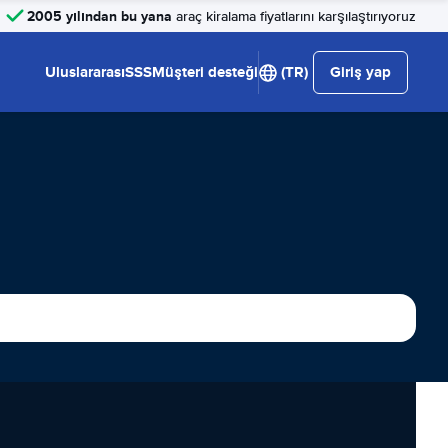
2005 yılından bu yana
araç kiralama fiyatlarını karşılaştırıyoruz
Uluslararası
SSS
Müşteri desteği
(TR)
Giriş yap