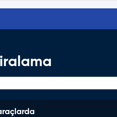
iralama
araçlarda