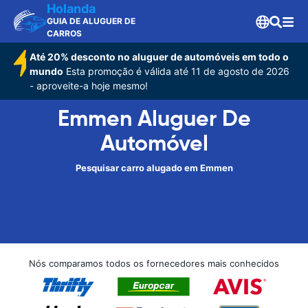
Holanda
GUIA DE ALUGUER DE
CARROS
Até 20% desconto no aluguer de automóveis em todo o
mundo
Esta promoção é válida até 11 de agosto de 2026
- aproveite-a hoje mesmo!
Emmen Aluguer De
Automóvel
Pesquisar carro alugado em Emmen
Nós comparamos todos os fornecedores mais conhecidos