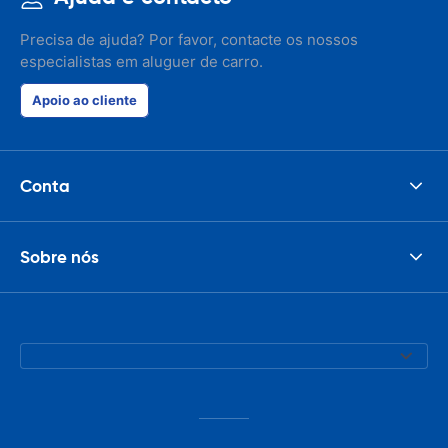
responsible w
like. I've bee
Precisa de ajuda? Por favor, contacte os nossos
presidents cir
especialistas em aluguer de carro.
had such prob
was perfect!
Apoio ao cliente
Conta
Sobre nós