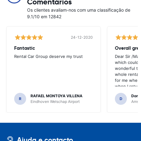
Comentários
Os clientes avaliam-nos com uma classificação de
9.1/10 em 12842
24-12-2020
Fantastic
Overall gre
Rental Car Group deserve my trust
Dear Sir /Ma
which could 
wonderful to 
whole rental. 
for me when I
when I return
greenmotion. 
RAFAEL MONTOYA VILLENA
Domi
the desk that
R
D
Eindhoven Welschap Airport
Amste
will be chec
that the invo
address. I'm n
check the car 
seemed impos
happened wit
Ajuda e contacto
the parking I