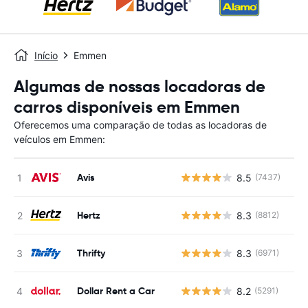
Início
Emmen
Algumas de nossas locadoras de
carros disponíveis em Emmen
Oferecemos uma comparação de todas as locadoras de
veículos em Emmen:
Avis
8.5
(7437)
N
Hertz
8.3
(8812)
N
Thrifty
8.3
(6971)
N
Dollar Rent a Car
8.2
(5291)
N