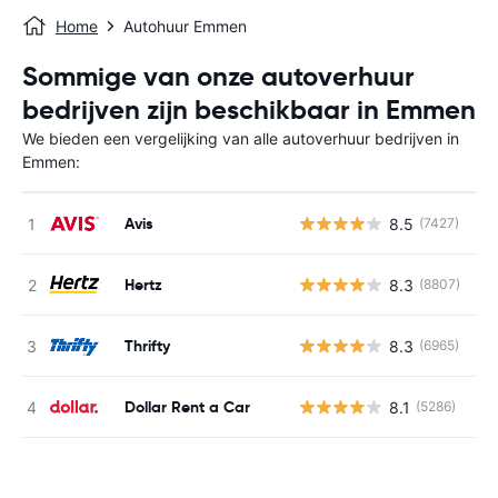
Home
Autohuur Emmen
Sommige van onze autoverhuur
bedrijven zijn beschikbaar in Emmen
We bieden een vergelijking van alle autoverhuur bedrijven in
Emmen:
Avis
8.5
(7427)
G
Hertz
8.3
(8807)
G
Thrifty
8.3
(6965)
G
Dollar Rent a Car
8.1
(5286)
G