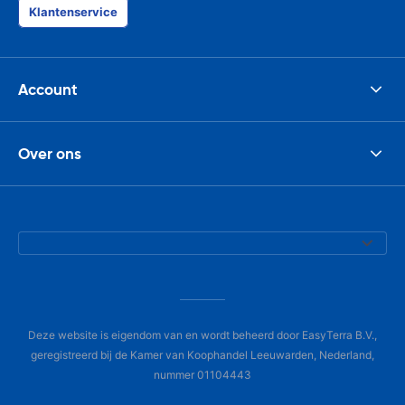
was perfect!
Klantenservice
Account
Over ons
Deze website is eigendom van en wordt beheerd door EasyTerra B.V.,
geregistreerd bij de Kamer van Koophandel Leeuwarden, Nederland,
nummer 01104443