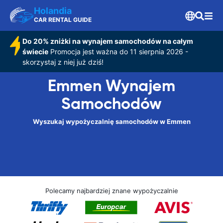
Holandia
CAR RENTAL GUIDE
Do 20% zniżki na wynajem samochodów na całym
świecie
Promocja jest ważna do 11 sierpnia 2026 -
skorzystaj z niej już dziś!
Emmen Wynajem
Samochodów
Wyszukaj wypożyczalnię samochodów w Emmen
Polecamy najbardziej znane wypożyczalnie