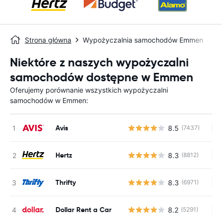
Strona główna
Wypożyczalnia samochodów Emmen
Niektóre z naszych wypożyczalni
samochodów dostępne w Emmen
Oferujemy porównanie wszystkich wypożyczalni
samochodów w Emmen:
Avis
8.5
(7437)
Br
Hertz
8.3
(8812)
Br
Thrifty
8.3
(6971)
Br
Dollar Rent a Car
8.2
(5291)
Br