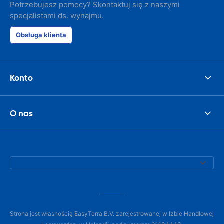
like. I've bee
Potrzebujesz pomocy? Skontaktuj się z naszymi
presidents cir
specjalistami ds. wynajmu.
had such prob
was perfect!
Obsługa klienta
Konto
O nas
Strona jest własnością EasyTerra B.V. zarejestrowanej w Izbie Handlowej