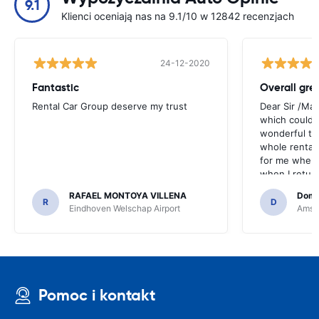
9.1
Klienci oceniają nas na 9.1/10 w 12842 recenzjach
24-12-2020
Fantastic
Overall gre
Rental Car Group deserve my trust
Dear Sir /Ma
which could 
wonderful to 
whole rental. 
for me when I
when I return
greenmotion. 
RAFAEL MONTOYA VILLENA
Domi
the desk that
R
D
Eindhoven Welschap Airport
Amste
will be chec
that the invo
address. I'm n
check the car 
seemed impos
happened wit
Pomoc i kontakt
the parking I
responsible w