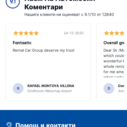
9.1
Коментари
Нашите клиенти ни оценяват с 9.1/10 от 12840
24-12-2020
Fantastic
Overall gre
Rental Car Group deserve my trust
Dear Sir /Ma
which could 
wonderful to 
whole rental. 
for me when I
when I return
greenmotion. 
RAFAEL MONTOYA VILLENA
Domi
the desk that
R
D
Eindhoven Welschap Airport
Amste
will be chec
that the invo
address. I'm n
check the car 
seemed impos
happened wit
Помощ и контакти
the parking I