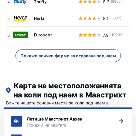
Thrifty
8.2
(6965)
Hertz
8.1
(8807)
Europcar
7.9
(10239)
Н
Покажи всички фирми за отдаване под наем
Карта на местоположенията
на коли под наем в Маастрихт
Вижте нашите основни места за коли под наем в
Маастрихт
Летище Маастрихт Аахен
Покажи на картата