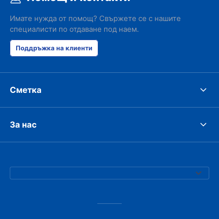
responsible w
like. I've bee
Имате нужда от помощ? Свържете се с нашите
presidents cir
специалисти по отдаване под наем.
had such prob
was perfect!
Поддръжка на клиенти
Сметка
За нас