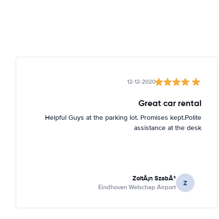
12-12-2020
Great car rental
Helpful Guys at the parking lot. Promises kept.Polite
assistance at the desk
ZoltÃ¡n SzabÃ³
Z
Eindhoven Welschap Airport