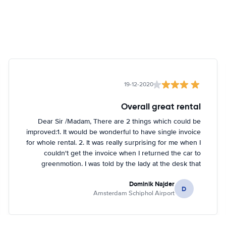
19-12-2020
Overall great rental
Dear Sir /Madam, There are 2 things which could be
improved:1. It would be wonderful to have single invoice
for whole rental. 2. It was really surprising for me when I
couldn't get the invoice when I returned the car to
greenmotion. I was told by the lady at the desk that
because it's dark the car will be checked tomorrow and
Dominik Najder
after that the invoice will be sent to my email address.
D
Amsterdam Schiphol Airport
I'm not sure if it's a problem to check the car with flash
light but it seemed impossible. So if anything happened
with the car overnight on the parking I would be