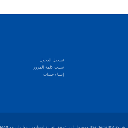
basically held responsible which is something I don't
like. I've been renting a lot (I'm in Hertz presidents
circle) but this is first time I had such problem. Other
than that it was perfect!!! Regards, Dominik
تسجيل الدخول
نسيت كلمة المرور
إنشاء حساب
لندا، رقم 01104443