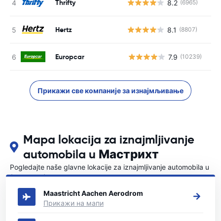
Thrifty
8.2
(6965)
Hertz
8.1
(8807)
Europcar
7.9
(10239)
Н
Прикажи све компаније за изнајмљивање
Mapa lokacija za iznajmljivanje
automobila u Мастрихт
Pogledajte naše glavne lokacije za iznajmljivanje automobila u
{COUNTRI}
Maastricht Aachen Aerodrom
Прикажи на мапи