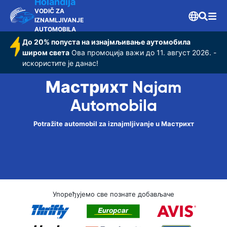
Holandija
VODIČ ZA
IZNAMLJIVANJE
AUTOMOBILA
До 20% попуста на изнајмљивање аутомобила
широм света
Ова промоција важи до 11. август 2026. -
искористите је данас!
Мастрихт Najam
Automobila
Potražite automobil za iznajmljivanje u Мастрихт
Упоређујемо све познате добављаче