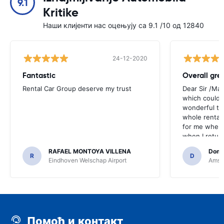
9.1
Kritike
Наши клијенти нас оцењују са 9.1 /10 од 12840
24-12-2020
Fantastic
Overall gre
Rental Car Group deserve my trust
Dear Sir /Ma
which could 
wonderful to 
whole rental. 
for me when I
when I return
greenmotion. 
RAFAEL MONTOYA VILLENA
Domi
the desk that
R
D
Eindhoven Welschap Airport
Amste
will be chec
that the invo
address. I'm n
check the car 
seemed impos
happened wit
Помоћ и контакт
the parking I