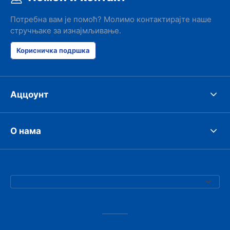
responsible w
like. I've bee
Потребна вам је помоћ? Молимо контактирајте наше
presidents cir
стручњаке за изнајмљивање.
had such prob
was perfect!
Корисничка подршка
Аццоунт
О нама