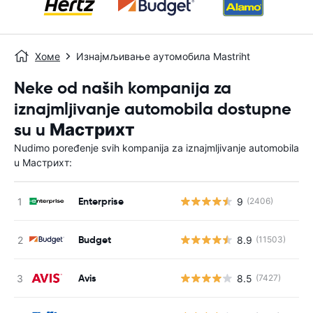
Хоме
Изнајмљивање аутомобила Mastriht
Neke od naših kompanija za
iznajmljivanje automobila dostupne
su u Мастрихт
Nudimo poređenje svih kompanija za iznajmljivanje automobila
u Мастрихт:
Enterprise
9
(2406)
Budget
8.9
(11503)
Avis
8.5
(7427)