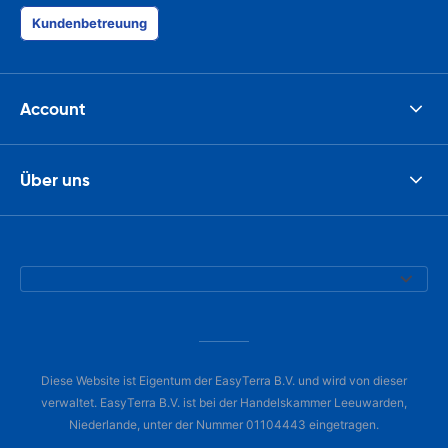
was perfect!
Kundenbetreuung
Account
Über uns
Diese Website ist Eigentum der EasyTerra B.V. und wird von dieser
verwaltet. EasyTerra B.V. ist bei der Handelskammer Leeuwarden,
Niederlande, unter der Nummer 01104443 eingetragen.