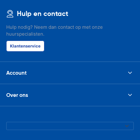
seemed impos
happened wit
Hulp en contact
the parking I
responsible w
like. I've bee
Hulp nodig? Neem dan contact op met onze
presidents cir
huurspecialisten.
had such prob
was perfect!
Klantenservice
Account
Over ons