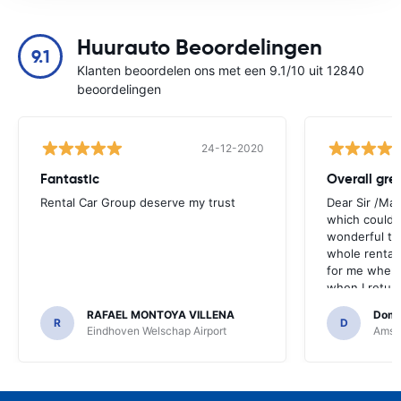
Huurauto Beoordelingen
9.1
Klanten beoordelen ons met een 9.1/10 uit 12840
beoordelingen
24-12-2020
Fantastic
Overall gre
Rental Car Group deserve my trust
Dear Sir /Ma
which could 
wonderful to 
whole rental. 
for me when I
when I return
greenmotion. 
RAFAEL MONTOYA VILLENA
Domi
the desk that
R
D
Eindhoven Welschap Airport
Amste
will be chec
that the invo
address. I'm n
check the car 