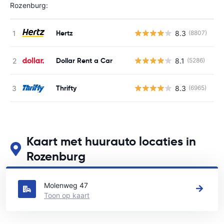
Rozenburg:
Hertz
8.3
(8807)
G
Dollar Rent a Car
8.1
(5286)
G
Thrifty
8.3
(6965)
G
Kaart met huurauto locaties in
Rozenburg
Zie onze belangrijkste autoverhuur locaties in Rozenburg
Molenweg 47
Toon op kaart