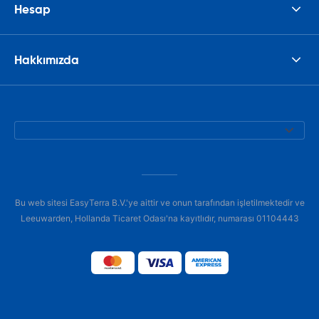
Hesap
Hakkımızda
Bu web sitesi EasyTerra B.V.'ye aittir ve onun tarafından işletilmektedir ve
Leeuwarden, Hollanda Ticaret Odası'na kayıtlıdır, numarası 01104443