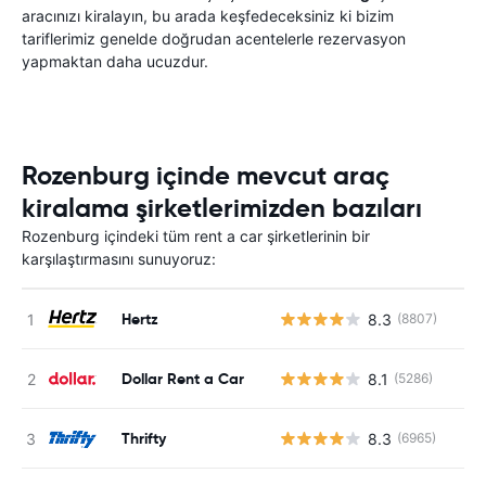
aracınızı kiralayın, bu arada keşfedeceksiniz ki bizim
tariflerimiz genelde doğrudan acentelerle rezervasyon
yapmaktan daha ucuzdur.
Rozenburg içinde mevcut araç
kiralama şirketlerimizden bazıları
Rozenburg içindeki tüm rent a car şirketlerinin bir
karşılaştırmasını sunuyoruz:
Hertz
8.3
(8807)
Dollar Rent a Car
8.1
(5286)
Thrifty
8.3
(6965)