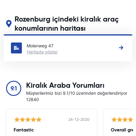
Rozenburg içindeki kiralık araç
konumlarının haritası
Rozenburg içindeki başlıca araç kiralama yerlerimizi görün
Molenweg 47
Haritada göster
Kiralık Araba Yorumları
9.1
Müşterilerimiz bizi 9.1/10 üzerinden değerlendiriyor
12840
24-12-2020
Fantastic
Overall gre